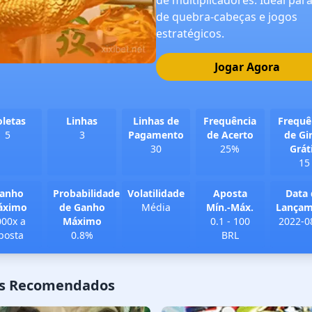
de multiplicadores. Ideal para
de quebra-cabeças e jogos
estratégicos.
Jogar Agora
oletas
Linhas
Linhas de
Frequência
Frequê
5
3
Pagamento
de Acerto
de Gi
30
25%
Grát
15
anho
Probabilidade
Volatilidade
Aposta
Data
áximo
de Ganho
Média
Mín.-Máx.
Lançam
000x a
Máximo
0.1 - 100
2022-0
posta
0.8%
BRL
os Recomendados